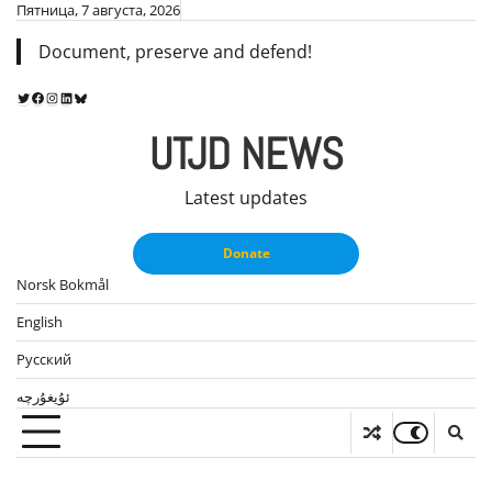
Skip
Пятница, 7 августа, 2026
to
Document, preserve and defend!
content
Twitter
Facebook
Instagram
LinkedIn
Bluesky
UTJD NEWS
Latest updates
Donate
Norsk Bokmål
English
Русский
ئۇيغۇرچە