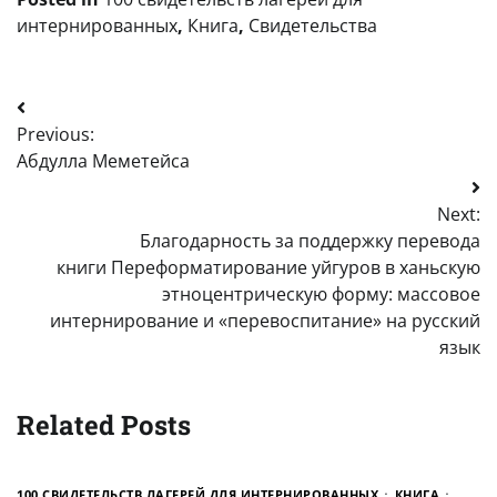
интернированных
,
Книга
,
Свидетельства
Навигация
Previous:
по
Абдулла Меметейса
записям
Next:
Благодарность за поддержку перевода
книги Переформатирование уйгуров в ханьскую
этноцентрическую форму: массовое
интернирование и «перевоспитание» на русский
язык
Related Posts
100 СВИДЕТЕЛЬСТВ ЛАГЕРЕЙ ДЛЯ ИНТЕРНИРОВАННЫХ
КНИГА